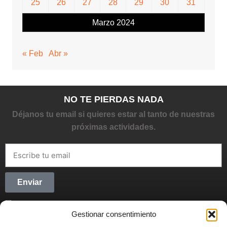
25
26
27
28
29
30
31
Marzo 2024
« Feb
Abr »
NO TE PIERDAS NADA
Déjanos tu email si quieres estar al tanto de nuestras
próximas actividades.
Enviar
He leído y acepto la
Política de privacidad
Gestionar consentimiento
CONECTANDO STARTUPS