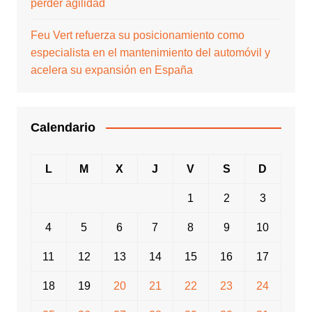
perder agilidad
Feu Vert refuerza su posicionamiento como
especialista en el mantenimiento del automóvil y
acelera su expansión en España
Calendario
L
M
X
J
V
S
D
1
2
3
4
5
6
7
8
9
10
11
12
13
14
15
16
17
18
19
20
21
22
23
24