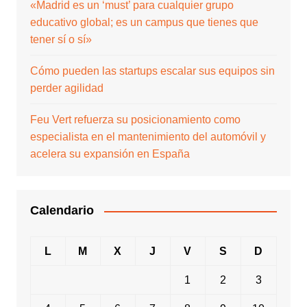
«Madrid es un ‘must’ para cualquier grupo
educativo global; es un campus que tienes que
tener sí o sí»
Cómo pueden las startups escalar sus equipos sin
perder agilidad
Feu Vert refuerza su posicionamiento como
especialista en el mantenimiento del automóvil y
acelera su expansión en España
Calendario
L
M
X
J
V
S
D
1
2
3