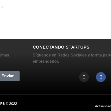
 »
CONECTANDO STARTUPS
ximas
Síguenos en Redes Sociales y forma part
emprendedor.
Enviar
UPS
© 2022
Actualida