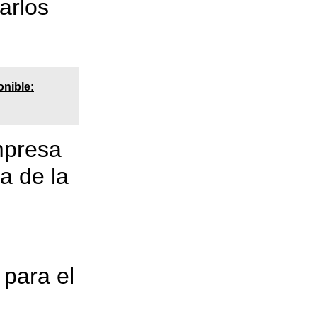
arlos
onible:
mpresa
a de la
 para el