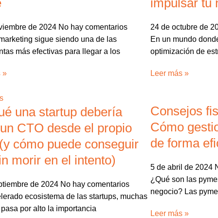
e
impulsar tu
viembre de 2024
No hay comentarios
24 de octubre de 
 marketing sigue siendo una de las
En un mundo donde 
tas más efectivas para llegar a los
optimización de est
 »
Leer más »
Consejos fi
ué una startup debería
Cómo gestio
 un CTO desde el propio
de forma efi
(y cómo puede conseguir
in morir en el intento)
5 de abril de 2024
¿Qué son las pyme
ptiembre de 2024
No hay comentarios
negocio? Las pymes
elerado ecosistema de las startups, muchas
pasa por alto la importancia
Leer más »