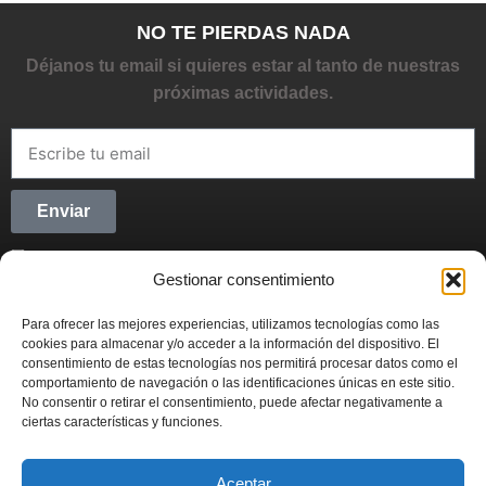
NO TE PIERDAS NADA
Déjanos tu email si quieres estar al tanto de nuestras
próximas actividades.
Enviar
He leído y acepto la
Política de privacidad
Gestionar consentimiento
CONECTANDO STARTUPS
Para ofrecer las mejores experiencias, utilizamos tecnologías como las
Síguenos en Redes Sociales y forma parte del
cookies para almacenar y/o acceder a la información del dispositivo. El
movimiento emprendedor.
consentimiento de estas tecnologías nos permitirá procesar datos como el
comportamiento de navegación o las identificaciones únicas en este sitio.
No consentir o retirar el consentimiento, puede afectar negativamente a
ciertas características y funciones.
Aceptar