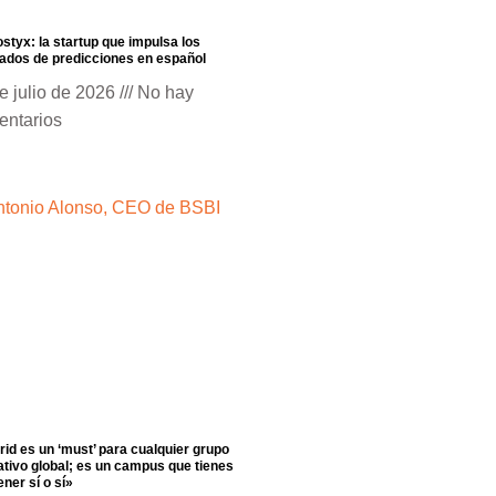
styx: la startup que impulsa los
dos de predicciones en español
e julio de 2026
No hay
entarios
id es un ‘must’ para cualquier grupo
tivo global; es un campus que tienes
ener sí o sí»