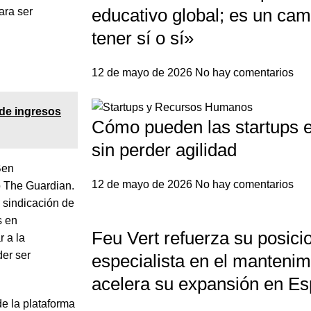
educativo global; es un ca
ara ser
tener sí o sí»
12 de mayo de 2026
No hay comentarios
de ingresos
Cómo pueden las startups e
sin perder agilidad
Ben
12 de mayo de 2026
No hay comentarios
o The Guardian.
a sindicación de
s en
Feu Vert refuerza su posic
r a la
der ser
especialista en el mantenim
acelera su expansión en E
e la plataforma