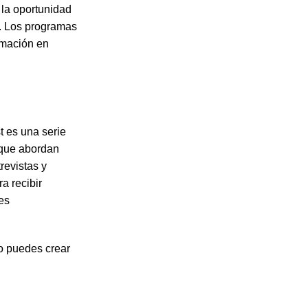
 la oportunidad
s. Los programas
rmación en
 es una serie
 que abordan
revistas y
a recibir
es
o puedes crear