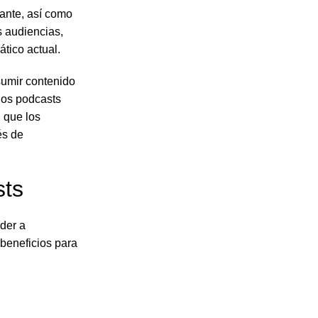
vante, así como
s audiencias,
tico actual.
sumir contenido
 los podcasts
 que los
és de
sts
der a
 beneficios para