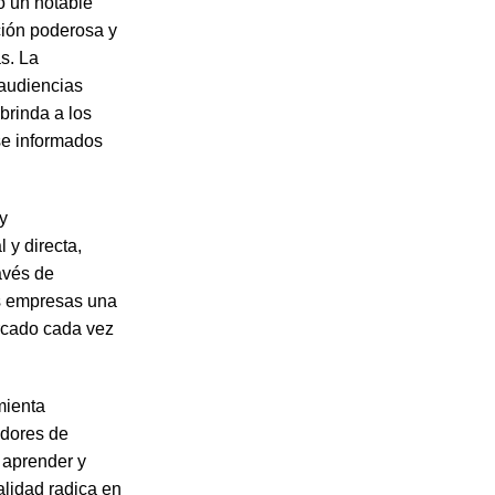
o un notable
ción poderosa y
s. La
 audiencias
 brinda a los
se informados
y
y directa,
avés de
as empresas una
ercado cada vez
mienta
adores de
 aprender y
alidad radica en