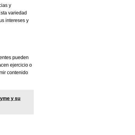
ias y
Esta variedad
us intereses y
oyentes pueden
cen ejercicio o
umir contenido
yme y su