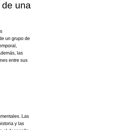
s de una
us
 de un grupo de
emporal,
Además, las
ones entre sus
amentales. Las
istoria y las