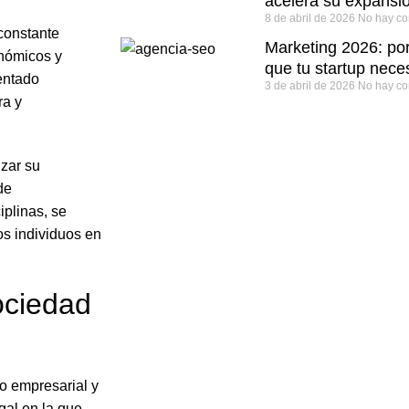
acelera su expansi
8 de abril de 2026
No hay co
constante
Marketing 2026: por
onómicos y
que tu startup neces
mentado
3 de abril de 2026
No hay co
ra y
izar su
de
iplinas, se
os individuos en
ociedad
o empresarial y
gal en la que