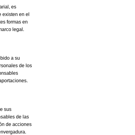
rial, es
 existen en el
tes formas en
arco legal.
bido a su
ersonales de los
ponsables
aportaciones.
e sus
nsables de las
ión de acciones
envergadura.