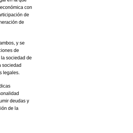
d económica con
articipación de
eneración de
 ambos, y se
ciones de
 la sociedad de
a sociedad
s legales.
dicas
sonalidad
asumir deudas y
ión de la