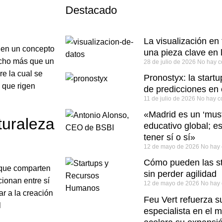
Destacado
La visualización en
 en un concepto
una pieza clave en 
ucho más que un
28 de julio de 2026
No hay c
re la cual se
Pronostyx: la start
s que rigen
de predicciones en
11 de julio de 2026
No hay c
«Madrid es un ‘must
turaleza
educativo global; e
tener sí o sí»
12 de mayo de 2026
No hay 
Cómo pueden las st
 que comparten
sin perder agilidad
cionan entre sí
12 de mayo de 2026
No hay 
ar a la creación
Feu Vert refuerza 
l
especialista en el 