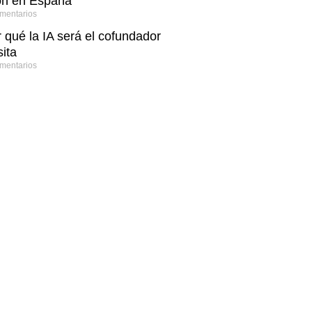
ón en España
mentarios
 qué la IA será el cofundador
ita
mentarios