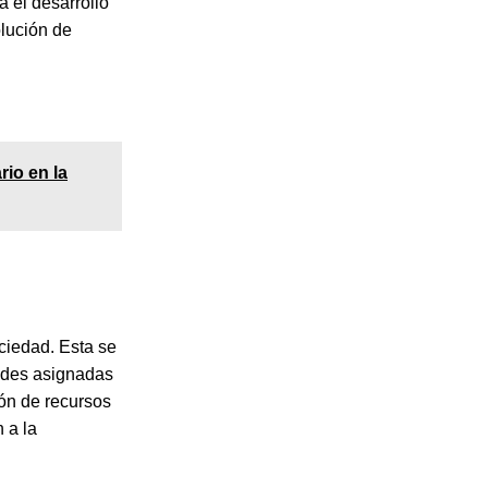
 el desarrollo
olución de
rio en la
ociedad. Esta se
idades asignadas
ión de recursos
 a la