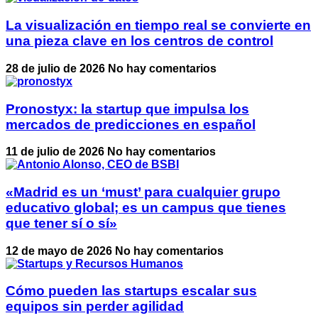
La visualización en tiempo real se convierte en
una pieza clave en los centros de control
28 de julio de 2026
No hay comentarios
Pronostyx: la startup que impulsa los
mercados de predicciones en español
11 de julio de 2026
No hay comentarios
«Madrid es un ‘must’ para cualquier grupo
educativo global; es un campus que tienes
que tener sí o sí»
12 de mayo de 2026
No hay comentarios
Cómo pueden las startups escalar sus
equipos sin perder agilidad