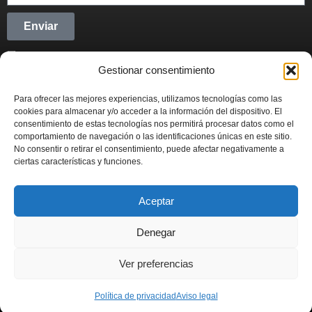
Enviar
He leído y acepto la
Política de privacidad
Gestionar consentimiento
CONECTANDO STARTUPS
Para ofrecer las mejores experiencias, utilizamos tecnologías como las
Síguenos en Redes Sociales y forma parte del
cookies para almacenar y/o acceder a la información del dispositivo. El
movimiento emprendedor.
consentimiento de estas tecnologías nos permitirá procesar datos como el
comportamiento de navegación o las identificaciones únicas en este sitio.
No consentir o retirar el consentimiento, puede afectar negativamente a
ciertas características y funciones.
Aceptar
CONECTANDO STARTUPS
© 2022
Denegar
Actualidad
Contabilidad
Emprendimiento
Fiscal
Inversión
Ver preferencias
Marketing
Política de privacidad
Aviso legal