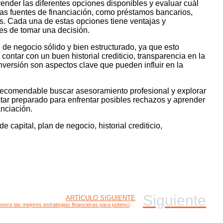
ender las diferentes opciones disponibles y evaluar cuál
sas fuentes de financiación, como préstamos bancarios,
os. Cada una de estas opciones tiene ventajas y
es de tomar una decisión.
 de negocio sólido y bien estructurado, ya que esto
ontar con un buen historial crediticio, transparencia en la
 inversión son aspectos clave que pueden influir en la
 recomendable buscar asesoramiento profesional y explorar
star preparado para enfrentar posibles rechazos y aprender
anciación.
 capital, plan de negocio, historial crediticio,
Siguiente
ARTÍCULO SIGUIENTE
Conoce las mejores estrategias financieras para potenciar tu emprendimiento