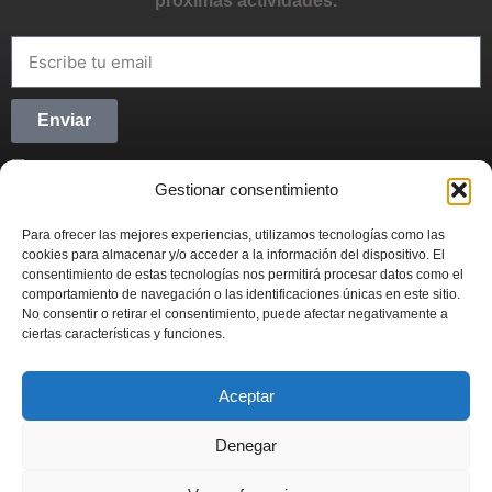
próximas actividades.
Enviar
He leído y acepto la
Política de privacidad
Gestionar consentimiento
CONECTANDO STARTUPS
Para ofrecer las mejores experiencias, utilizamos tecnologías como las
Síguenos en Redes Sociales y forma parte del
cookies para almacenar y/o acceder a la información del dispositivo. El
movimiento emprendedor.
consentimiento de estas tecnologías nos permitirá procesar datos como el
comportamiento de navegación o las identificaciones únicas en este sitio.
No consentir o retirar el consentimiento, puede afectar negativamente a
ciertas características y funciones.
Aceptar
CONECTANDO STARTUPS
© 2022
Denegar
Actualidad
Contabilidad
Emprendimiento
Fiscal
Inversión