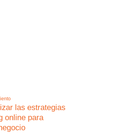
zar las estrategias
g online para
 negocio