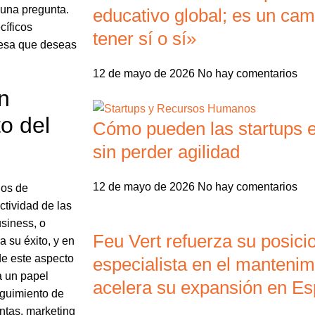
 una pregunta.
educativo global; es un ca
cíficos
tener sí o sí»
resa que deseas
12 de mayo de 2026
No hay comentarios
n
o del
Cómo pueden las startups e
sin perder agilidad
12 de mayo de 2026
No hay comentarios
ios de
ctividad de las
siness, o
Feu Vert refuerza su posic
a su éxito, y en
de este aspecto
especialista en el mantenim
 un papel
acelera su expansión en E
eguimiento de
entas, marketing