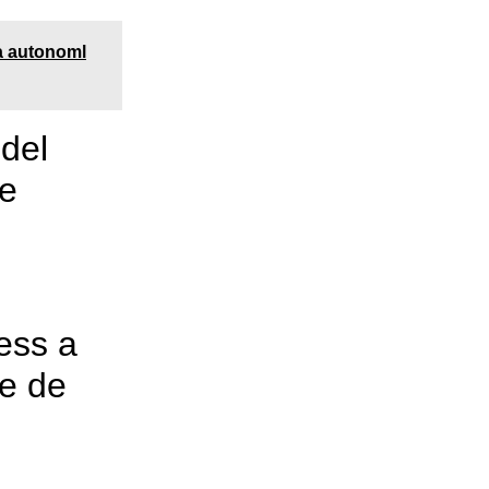
la autonoml
 del
de
ess a
e de