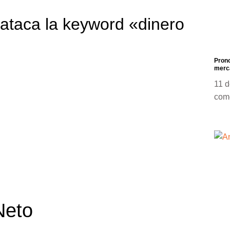
ataca la keyword «dinero
Prono
merca
11 d
com
Neto