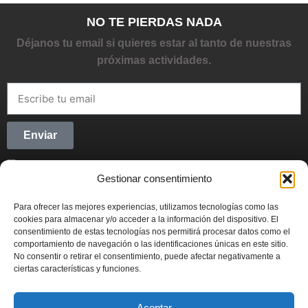
NO TE PIERDAS NADA
Déjanos tu email si quieres estar al tanto de nuestras
próximas actividades.
Enviar
He leído y acepto la
Política de privacidad
Gestionar consentimiento
CONECTANDO STARTUPS
Para ofrecer las mejores experiencias, utilizamos tecnologías como las
Síguenos en Redes Sociales y forma parte del
cookies para almacenar y/o acceder a la información del dispositivo. El
movimiento emprendedor.
consentimiento de estas tecnologías nos permitirá procesar datos como el
comportamiento de navegación o las identificaciones únicas en este sitio.
No consentir o retirar el consentimiento, puede afectar negativamente a
ciertas características y funciones.
Aceptar