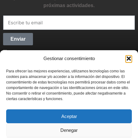
próximas actividades.
Enviar
He leído y acepto la
Política de privacidad
Gestionar consentimiento
CONECTANDO STARTUPS
Para ofrecer las mejores experiencias, utilizamos tecnologías como las
Síguenos en Redes Sociales y forma parte del
cookies para almacenar y/o acceder a la información del dispositivo. El
movimiento emprendedor.
consentimiento de estas tecnologías nos permitirá procesar datos como el
comportamiento de navegación o las identificaciones únicas en este sitio.
No consentir o retirar el consentimiento, puede afectar negativamente a
ciertas características y funciones.
Aceptar
CONECTANDO STARTUPS
© 2022
Denegar
Actualidad
Contabilidad
Emprendimiento
Fiscal
Inversión