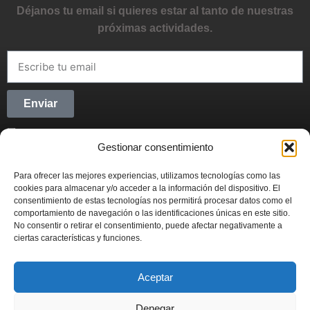
Déjanos tu email si quieres estar al tanto de nuestras
próximas actividades.
Enviar
He leído y acepto la
Política de privacidad
Gestionar consentimiento
CONECTANDO STARTUPS
Para ofrecer las mejores experiencias, utilizamos tecnologías como las
Síguenos en Redes Sociales y forma parte del
cookies para almacenar y/o acceder a la información del dispositivo. El
movimiento emprendedor.
consentimiento de estas tecnologías nos permitirá procesar datos como el
comportamiento de navegación o las identificaciones únicas en este sitio.
No consentir o retirar el consentimiento, puede afectar negativamente a
ciertas características y funciones.
Aceptar
CONECTANDO STARTUPS
© 2022
Denegar