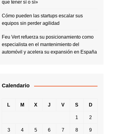
que tener sí o sí»
Cómo pueden las startups escalar sus
equipos sin perder agilidad
Feu Vert refuerza su posicionamiento como
especialista en el mantenimiento del
automóvil y acelera su expansión en España
Calendario
L
M
X
J
V
S
D
1
2
3
4
5
6
7
8
9