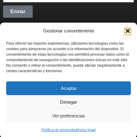
Enviar
He leído y acepto la
Política de privacidad
Gestionar consentimiento
CONECTANDO STARTUPS
Para ofrecer las mejores experiencias, utilizamos tecnologías como las
Síguenos en Redes Sociales y forma parte del
cookies para almacenar y/o acceder a la información del dispositivo. El
movimiento emprendedor.
consentimiento de estas tecnologías nos permitirá procesar datos como el
comportamiento de navegación o las identificaciones únicas en este sitio.
No consentir o retirar el consentimiento, puede afectar negativamente a
ciertas características y funciones.
Aceptar
CONECTANDO STARTUPS
© 2022
Denegar
Actualidad
Contabilidad
Emprendimiento
Fiscal
Inversión
Ver preferencias
Marketing
Política de privacidad
Aviso legal