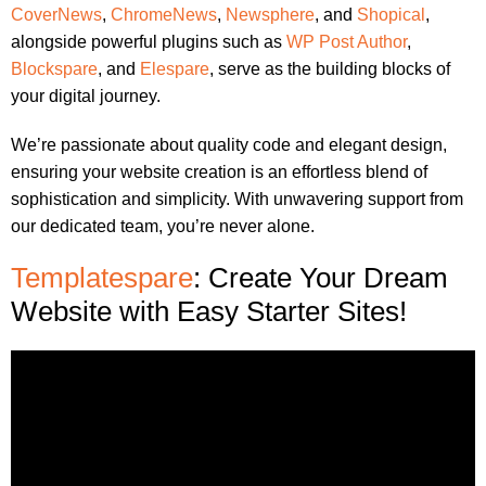
CoverNews
,
ChromeNews
,
Newsphere
, and
Shopical
,
alongside powerful plugins such as
WP Post Author
,
Blockspare
, and
Elespare
, serve as the building blocks of
your digital journey.
We’re passionate about quality code and elegant design,
ensuring your website creation is an effortless blend of
sophistication and simplicity. With unwavering support from
our dedicated team, you’re never alone.
Templatespare
: Create Your Dream
Website with Easy Starter Sites!