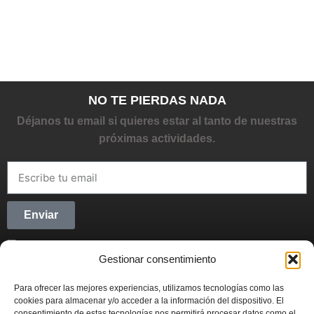
NO TE PIERDAS NADA
Déjanos tu email si quieres estar al tanto de nuestras
próximas actividades.
Enviar
He leído y acepto la
Política de privacidad
Gestionar consentimiento
CONECTANDO STARTUPS
Para ofrecer las mejores experiencias, utilizamos tecnologías como las
Síguenos en Redes Sociales y forma parte del
cookies para almacenar y/o acceder a la información del dispositivo. El
movimiento emprendedor.
consentimiento de estas tecnologías nos permitirá procesar datos como el