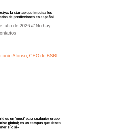
styx: la startup que impulsa los
dos de predicciones en español
e julio de 2026
No hay
entarios
id es un ‘must’ para cualquier grupo
tivo global; es un campus que tienes
ener sí o sí»