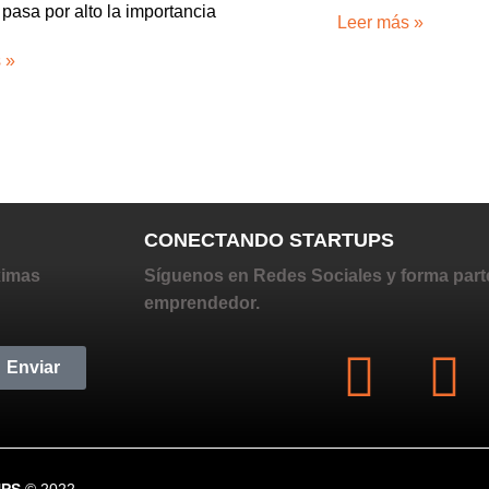
pasa por alto la importancia
Leer más »
 »
CONECTANDO STARTUPS
ximas
Síguenos en Redes Sociales y forma part
emprendedor.
Enviar
UPS
© 2022