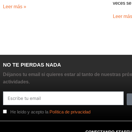
veces se 
Leer más »
Leer más
NO TE PIERDAS NADA
Déjanos tu email si quieres estar al tanto de nuestras pró
actividades.
He leído y acepto la
Política de privacidad
CONECTANDO START