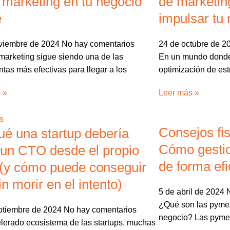
 marketing en tu negocio
de marketin
e
impulsar tu
viembre de 2024
No hay comentarios
24 de octubre de 
 marketing sigue siendo una de las
En un mundo donde 
tas más efectivas para llegar a los
optimización de est
 »
Leer más »
Consejos fi
ué una startup debería
Cómo gestio
 un CTO desde el propio
de forma efi
(y cómo puede conseguir
in morir en el intento)
5 de abril de 2024
¿Qué son las pyme
ptiembre de 2024
No hay comentarios
negocio? Las pymes
elerado ecosistema de las startups, muchas