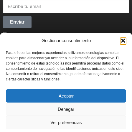
Enviar
He leído y acepto la
Política de privacidad
Gestionar consentimiento
CONECTANDO STARTUPS
Para ofrecer las mejores experiencias, utilizamos tecnologías como las
Síguenos en Redes Sociales y forma parte del
cookies para almacenar y/o acceder a la información del dispositivo. El
movimiento emprendedor.
consentimiento de estas tecnologías nos permitirá procesar datos como el
comportamiento de navegación o las identificaciones únicas en este sitio.
No consentir o retirar el consentimiento, puede afectar negativamente a
ciertas características y funciones.
Aceptar
CONECTANDO STARTUPS
© 2022
Denegar
Actualidad
Contabilidad
Emprendimiento
Fiscal
Inversión
Ver preferencias
Marketing