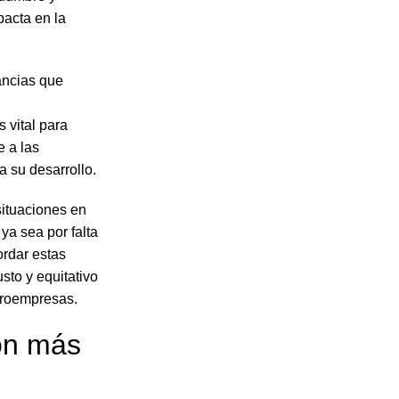
pacta en la
ancias que
 vital para
e a las
 su desarrollo.
situaciones en
ya sea por falta
ordar estas
sto y equitativo
croempresas.
ión más