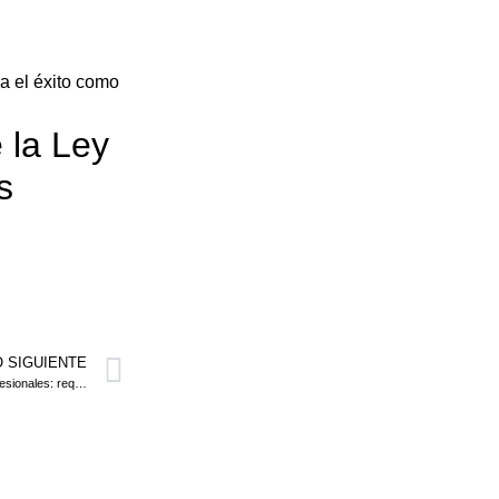
a el éxito como
 la Ley
s
O SIGUIENTE
Conoce la ley de sociedades profesionales: requisitos y ventajas