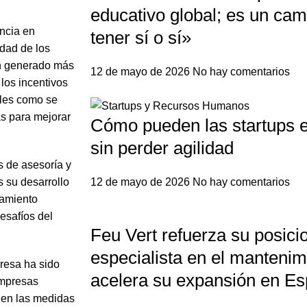
educativo global; es un ca
encia en
tener sí o sí»
idad de los
an generado más
12 de mayo de 2026
No hay comentarios
los incentivos
bles como se
s para mejorar
Cómo pueden las startups e
sin perder agilidad
s de asesoría y
s su desarrollo
12 de mayo de 2026
No hay comentarios
ñamiento
esafíos del
Feu Vert refuerza su posic
especialista en el mantenim
resa ha sido
acelera su expansión en E
empresas
quen las medidas