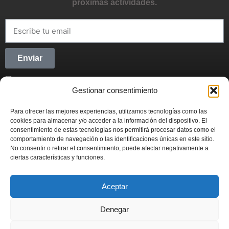
próximas actividades.
Enviar
He leído y acepto la
Política de privacidad
Gestionar consentimiento
CONECTANDO STARTUPS
Para ofrecer las mejores experiencias, utilizamos tecnologías como las
Síguenos en Redes Sociales y forma parte del
cookies para almacenar y/o acceder a la información del dispositivo. El
movimiento emprendedor.
consentimiento de estas tecnologías nos permitirá procesar datos como el
comportamiento de navegación o las identificaciones únicas en este sitio.
No consentir o retirar el consentimiento, puede afectar negativamente a
ciertas características y funciones.
Aceptar
CONECTANDO STARTUPS
© 2022
Denegar
Actualidad
Contabilidad
Emprendimiento
Fiscal
Inversión