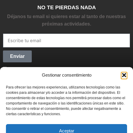
NO TE PIERDAS NADA
Déjanos tu email si quieres estar al tanto de nuestras
próximas actividades.
Enviar
He leído y acepto la
Política de privacidad
Gestionar consentimiento
CONECTANDO STARTUPS
Para ofrecer las mejores experiencias, utilizamos tecnologías como las
Síguenos en Redes Sociales y forma parte del
cookies para almacenar y/o acceder a la información del dispositivo. El
movimiento emprendedor.
consentimiento de estas tecnologías nos permitirá procesar datos como el
comportamiento de navegación o las identificaciones únicas en este sitio.
No consentir o retirar el consentimiento, puede afectar negativamente a
ciertas características y funciones.
Aceptar