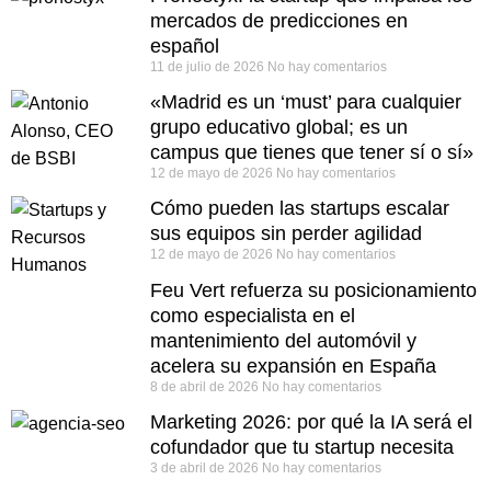
mercados de predicciones en
español
11 de julio de 2026
No hay comentarios
«Madrid es un ‘must’ para cualquier
grupo educativo global; es un
campus que tienes que tener sí o sí»
12 de mayo de 2026
No hay comentarios
Cómo pueden las startups escalar
sus equipos sin perder agilidad
12 de mayo de 2026
No hay comentarios
Feu Vert refuerza su posicionamiento
como especialista en el
mantenimiento del automóvil y
acelera su expansión en España
8 de abril de 2026
No hay comentarios
Marketing 2026: por qué la IA será el
cofundador que tu startup necesita
3 de abril de 2026
No hay comentarios