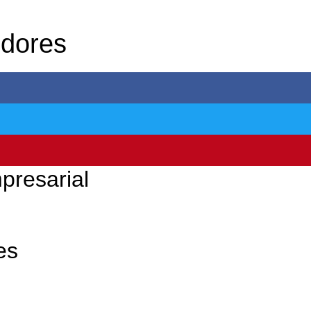
edores
presarial
es