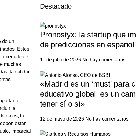
Destacado
Pronostyx: la startup que i
o de un
de predicciones en español
minados. Estos
 inmediato del
11 de julio de 2026
No hay comentarios
 de muchas
as, la calidad
ventas
«Madrid es un ‘must’ para c
educativo global; es un ca
mportante
tener sí o sí»
cluir la
de datos, la
12 de mayo de 2026
No hay comentarios
 deben estar
usto, imparcial