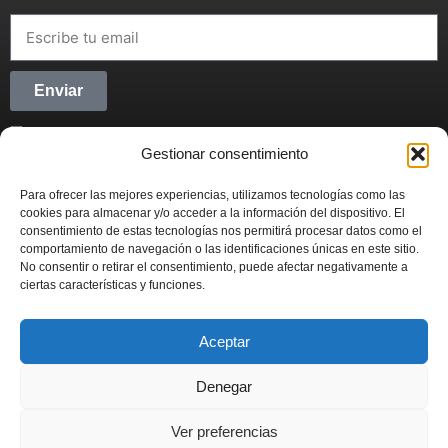
Enviar
He leído y acepto la
Política de privacidad
Gestionar consentimiento
CONECTANDO STARTUPS
Para ofrecer las mejores experiencias, utilizamos tecnologías como las
Síguenos en Redes Sociales y forma parte del
cookies para almacenar y/o acceder a la información del dispositivo. El
movimiento emprendedor.
consentimiento de estas tecnologías nos permitirá procesar datos como el
comportamiento de navegación o las identificaciones únicas en este sitio.
No consentir o retirar el consentimiento, puede afectar negativamente a
ciertas características y funciones.
Aceptar
CONECTANDO STARTUPS
© 2022
Denegar
Actualidad
Contabilidad
Emprendimiento
Fiscal
Inversión
Ver preferencias