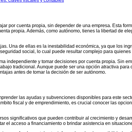
s: claves fiscales y contables
ar por cuenta propia, sin depender de una empresa. Esta forma d
uenta propia. Además, como autónomo, tienes la libertad de elegi
ajas. Una de ellas es la inestabilidad económica, ya que los 
 seguridad social, lo cual puede resultar complejo para quienes
rma independiente y tomar decisiones por cuenta propia. Sin em
rabajo tradicional. Aunque puede ser una opción atractiva para
ntajas antes de tomar la decisión de ser autónomo.
mprender las ayudas y subvenciones disponibles para este sect
ámbito fiscal y de emprendimiento, es crucial conocer las opci
s significativos que pueden contribuir al crecimiento y desar
ilitar el acceso a financiamiento o brindar asistencia en situac