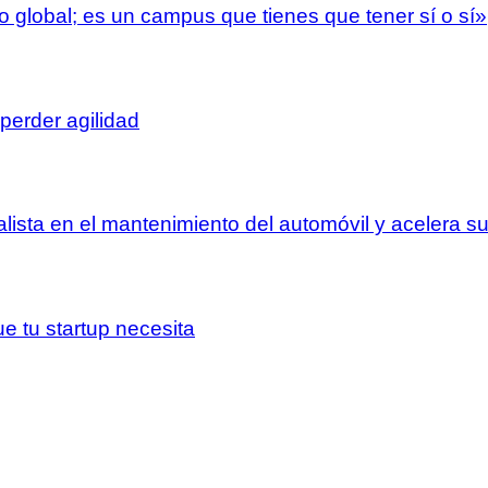
o global; es un campus que tienes que tener sí o sí»
perder agilidad
lista en el mantenimiento del automóvil y acelera 
e tu startup necesita