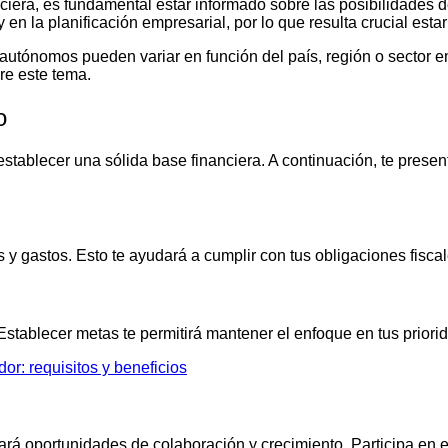
anciera, es fundamental estar informado sobre las posibilidade
n la planificación empresarial, por lo que resulta crucial estar
tónomos pueden variar en función del país, región o sector em
re este tema.
o
tablecer una sólida base financiera. A continuación, te prese
y gastos. Esto te ayudará a cumplir con tus obligaciones fiscale
 Establecer metas te permitirá mantener el enfoque en tus priori
r: requisitos y beneficios
ará oportunidades de colaboración y crecimiento. Participa en e