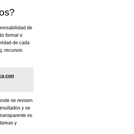
os?
sponsabilidad de
do formal o
oridad de cada
g, recursos
ca con
onde se revisen
resultados y se
 transparente es
tareas y