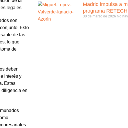
ación de la
Madrid impulsa a 
nes legales.
programa RETECH
30 de marzo de 2026
No hay
ados son
conjunto. Esto
nsable de las
es, lo que
a toma de
os deben
e interés y
a. Estas
y diligencia en
omunados
como
empresariales