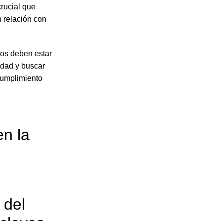
crucial que
n relación con
os deben estar
iedad y buscar
cumplimiento
n la
 del