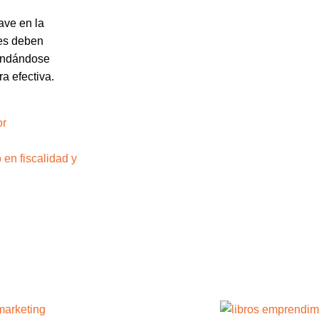
ave en la
res deben
rindándose
a efectiva.
or
en fiscalidad y