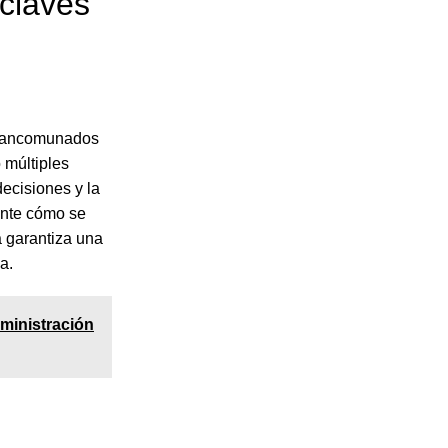
claves
s mancomunados
 múltiples
ecisiones y la
ente cómo se
va garantiza una
a.
ministración