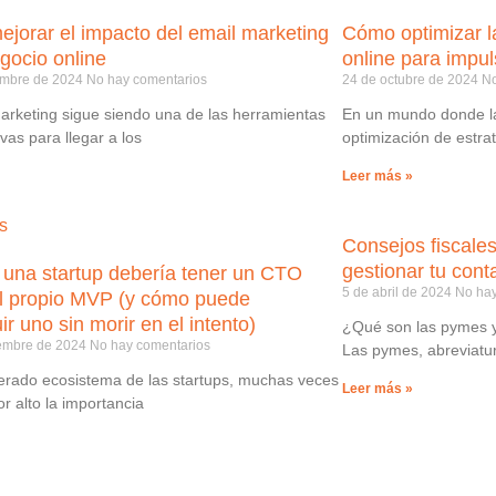
jorar el impacto del email marketing
Cómo optimizar l
gocio online
online para impul
embre de 2024
No hay comentarios
24 de octubre de 2024
No
marketing sigue siendo una de las herramientas
En un mundo donde la
vas para llegar a los
optimización de estra
Leer más »
Consejos fiscal
gestionar tu cont
 una startup debería tener un CTO
5 de abril de 2024
No hay
l propio MVP (y cómo puede
r uno sin morir en el intento)
¿Qué son las pymes 
iembre de 2024
No hay comentarios
Las pymes, abreviatu
lerado ecosistema de las startups, muchas veces
Leer más »
r alto la importancia