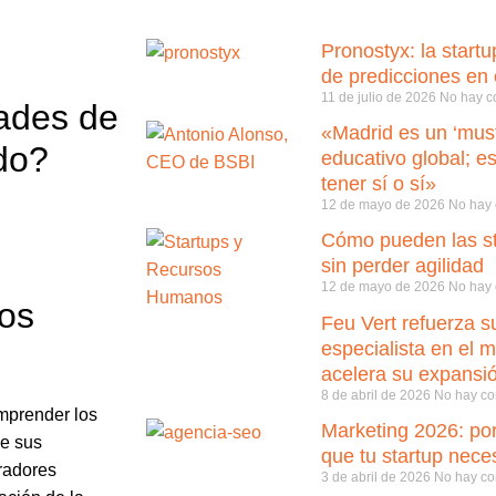
Pronostyx: la start
de predicciones en
11 de julio de 2026
No hay c
dades de
«Madrid es un ‘must
do?
educativo global; e
tener sí o sí»
12 de mayo de 2026
No hay 
Cómo pueden las st
sin perder agilidad
12 de mayo de 2026
No hay 
os
Feu Vert refuerza 
especialista en el 
acelera su expansi
8 de abril de 2026
No hay co
mprender los
Marketing 2026: por
de sus
que tu startup neces
radores
3 de abril de 2026
No hay co