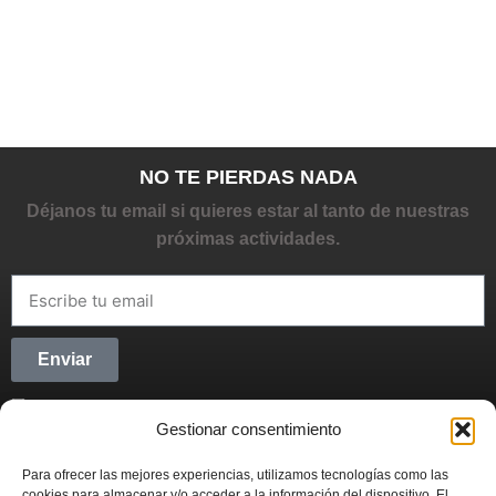
NO TE PIERDAS NADA
Déjanos tu email si quieres estar al tanto de nuestras
próximas actividades.
Enviar
He leído y acepto la
Política de privacidad
Gestionar consentimiento
CONECTANDO STARTUPS
Para ofrecer las mejores experiencias, utilizamos tecnologías como las
Síguenos en Redes Sociales y forma parte del
cookies para almacenar y/o acceder a la información del dispositivo. El