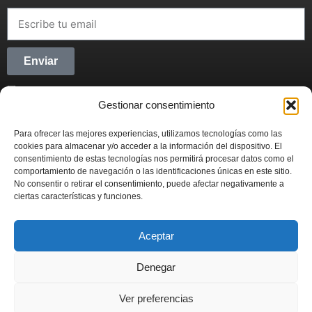
Enviar
He leído y acepto la
Política de privacidad
Gestionar consentimiento
CONECTANDO STARTUPS
Para ofrecer las mejores experiencias, utilizamos tecnologías como las
Síguenos en Redes Sociales y forma parte del
cookies para almacenar y/o acceder a la información del dispositivo. El
movimiento emprendedor.
consentimiento de estas tecnologías nos permitirá procesar datos como el
comportamiento de navegación o las identificaciones únicas en este sitio.
No consentir o retirar el consentimiento, puede afectar negativamente a
ciertas características y funciones.
Aceptar
CONECTANDO STARTUPS
© 2022
Denegar
Actualidad
Contabilidad
Emprendimiento
Fiscal
Inversión
Ver preferencias