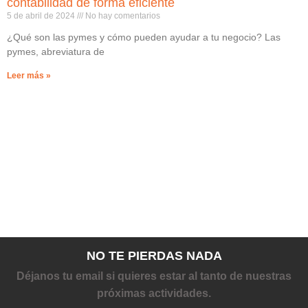
contabilidad de forma eficiente
5 de abril de 2024
No hay comentarios
¿Qué son las pymes y cómo pueden ayudar a tu negocio? Las
pymes, abreviatura de
Leer más »
NO TE PIERDAS NADA
Déjanos tu email si quieres estar al tanto de nuestras
próximas actividades.