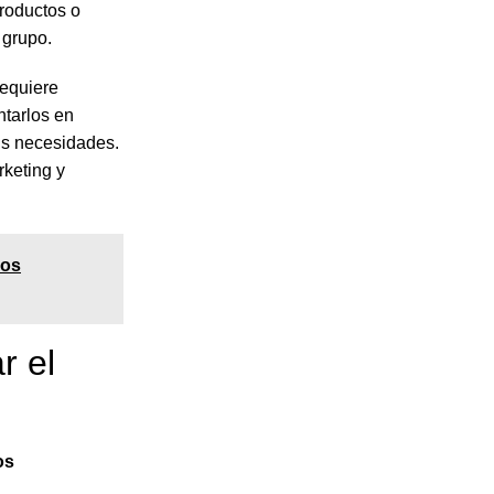
roductos o
 grupo.
requiere
ntarlos en
sus necesidades.
rketing y
los
r el
os