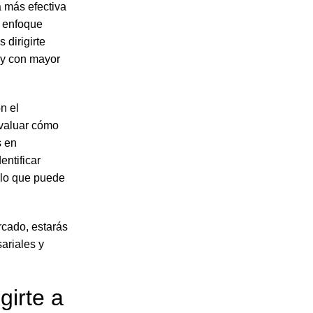
 más efectiva
n enfoque
 dirigirte
 y con mayor
n el
evaluar cómo
s en
entificar
 lo que puede
rcado, estarás
ariales y
girte a