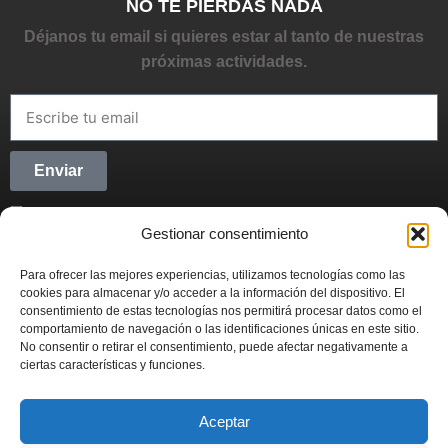
NO TE PIERDAS NADA
Déjanos tu email si quieres estar al tanto de nuestras
próximas actividades.
Enviar
He leído y acepto la
Política de privacidad
Gestionar consentimiento
CONECTANDO STARTUPS
Para ofrecer las mejores experiencias, utilizamos tecnologías como las
Síguenos en Redes Sociales y forma parte del
cookies para almacenar y/o acceder a la información del dispositivo. El
movimiento emprendedor.
consentimiento de estas tecnologías nos permitirá procesar datos como el
comportamiento de navegación o las identificaciones únicas en este sitio.
No consentir o retirar el consentimiento, puede afectar negativamente a
ciertas características y funciones.
Aceptar
CONECTANDO STARTUPS
© 2022