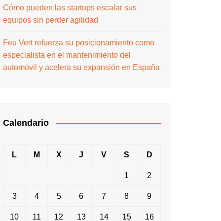
Cómo pueden las startups escalar sus
equipos sin perder agilidad
Feu Vert refuerza su posicionamiento como
especialista en el mantenimiento del
automóvil y acelera su expansión en España
Calendario
L
M
X
J
V
S
D
1
2
3
4
5
6
7
8
9
10
11
12
13
14
15
16